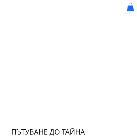
BRONCO
My Items
Тайни Пътувания
ПЪТУВАНЕ ДО ТАЙНА