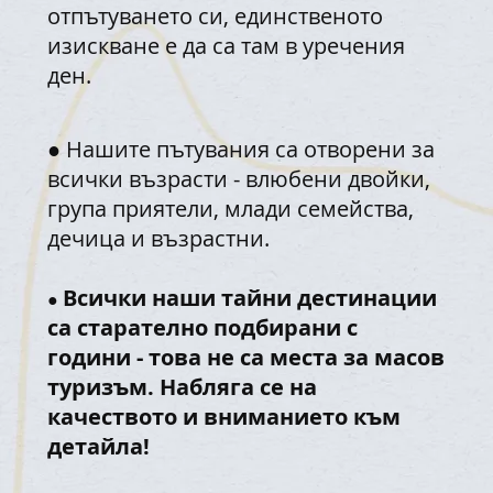
отпътуването си, единственото
изискване е да са там в уречения
ден.
● Нашите пътувания са отворени за
всички възрасти - влюбени двойки,
група приятели, млади семейства,
дечица и възрастни.
Всички наши тайни дестинации
●
са старателно подбирани с
години - това не са места за масов
туризъм. Набляга се на
качеството и вниманието към
детайла!