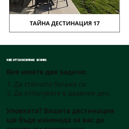
ТАЙНА ДЕСТИНАЦИЯ 17
Ние организираме всичко.
Вие имате две задачи:
1. Да стегнете багажа си
2. Да отпътувате в дадения ден.
Уловката? Вашата дестинация
ще бъде изненада за вас до