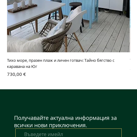
Тихо море, празен плаж и личен готвач: Тайно бягство с
ТА
каравана на Юг
Це
340
Цена
730,00 €
Получавайте актуална информация за
всички нови приключения.