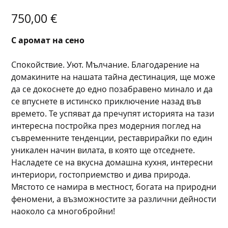
ТАЙНА ВИЛА 8
Цена
750,00 €
С аромат на сено
Спокойствие. Уют. Мълчание. Благодарение на
домакините на нашата тайна дестинация, ще може
да се докоснете до едно позабравено минало и да
се впуснете в истинско приключение назад във
времето. Те успяват да пречупят историята на тази
интересна постройка през модерния поглед на
съвременните тенденции, реставрирайки по един
уникален начин вилата, в която ще отседнете.
Насладете се на вкусна домашна кухня, интересни
интериори, гостоприемство и дива природа.
Мястото се намира в местност, богата на природни
феномени, а възможностите за различни дейности
наоколо са многобройни!